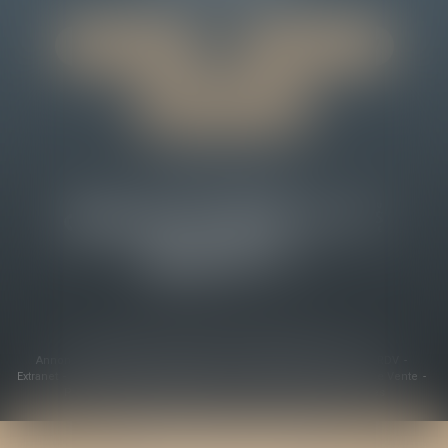
Nous localiser
Nous contacter
Paiement en ligne
Membre des réseaux
Accueil
L'Étude
Missions
Actualités
Tarifs
Annonces ventes aux enchères
Paiement en ligne
Prendre RDV
Extranet
Plan du site
Mentions légales
Conditions Générales de Vente
Politique de confidentialité
Politique de cookies
Articles
Septeo Digital & Services © 2022