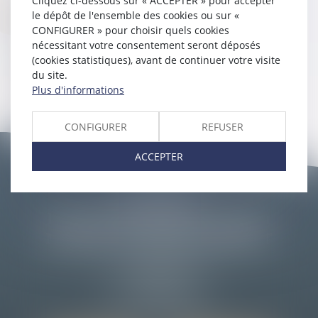
Cliquez ci-dessous sur « ACCEPTER » pour accepter
HÉBERGEMENT
le dépôt de l'ensemble des cookies ou sur «
CONFIGURER » pour choisir quels cookies
nécessitant votre consentement seront déposés
Société AZKO
(cookies statistiques), avant de continuer votre visite
194 Avenue de la Gare Sud de France, 34970 Lattes
du site.
www.azko.fr
Plus d'informations
CONFIGURER
REFUSER
ACCEPTER
SCP L.M.A
Franck LEBOUCHER - Damien
MAYNIE - Rodolphe MORANT
99 Boulevard Sadi Carnot
32000 AUCH
Tél :
05 62 05 05 27
Email :
etude@cdjauch.fr