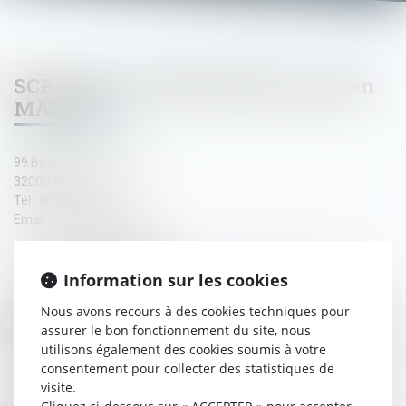
SCP Franck LEBOUCHER & Damien
MAYNIE
99 Boulevard Sadi carnot,
32000 AUCH
Tél : 05 62 05 05 27
Email : etude@cdjauch.fr
N° SIRET : 78008782100044
CAPITAL SOCIAL : 46 344,80 €
Information sur les cookies
Nous avons recours à des cookies techniques pour
DIRECTEUR DE LA PUBLICATION
assurer le bon fonctionnement du site, nous
utilisons également des cookies soumis à votre
consentement pour collecter des statistiques de
Damien MAYNIE
visite.