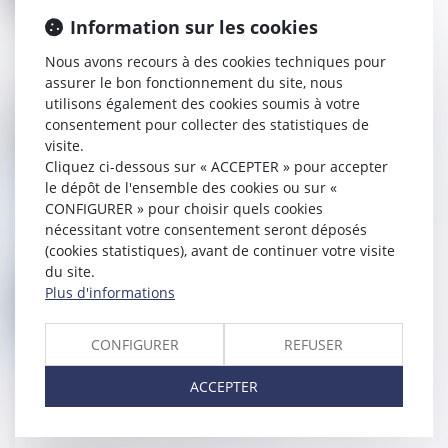
Information sur les cookies
Saisies sur rémunérations : le barème
2024
Nous avons recours à des cookies techniques pour
assurer le bon fonctionnement du site, nous
21/02/2024
utilisons également des cookies soumis à votre
consentement pour collecter des statistiques de
Commissaires de Justice
visite.
Cliquez ci-dessous sur « ACCEPTER » pour accepter
le dépôt de l'ensemble des cookies ou sur «
CONFIGURER » pour choisir quels cookies
nécessitant votre consentement seront déposés
(cookies statistiques), avant de continuer votre visite
du site.
Plus d'informations
CONFIGURER
REFUSER
ACCEPTER
Du recouvrement amiable à l’action
contentieuse : les 4 étapes