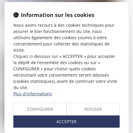
Information sur les cookies
Nous avons recours à des cookies techniques pour
Comment limiter l'impact des
assurer le bon fonctionnement du site, nous
impayés sur la trésorerie d'entreprise ?
utilisons également des cookies soumis à votre
consentement pour collecter des statistiques de
11/03/2025
visite.
Cliquez ci-dessous sur « ACCEPTER » pour accepter
le dépôt de l'ensemble des cookies ou sur «
Commissaires de Justice
CONFIGURER » pour choisir quels cookies
nécessitant votre consentement seront déposés
(cookies statistiques), avant de continuer votre visite
du site.
Plus d'informations
CONFIGURER
REFUSER
ACCEPTER