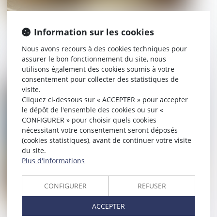
La FBF réagit à la publication de
Information sur les cookies
l’enquête de l’Unaf sur les tarifs
Nous avons recours à des cookies techniques pour
bancaires de saisie sur compte
assurer le bon fonctionnement du site, nous
utilisons également des cookies soumis à votre
05/06/2026
consentement pour collecter des statistiques de
visite.
Commissaires de Justice
Cliquez ci-dessous sur « ACCEPTER » pour accepter
le dépôt de l'ensemble des cookies ou sur «
CONFIGURER » pour choisir quels cookies
nécessitant votre consentement seront déposés
(cookies statistiques), avant de continuer votre visite
du site.
Plus d'informations
CONFIGURER
REFUSER
ACCEPTER
Titre exécutoire : cadre juridique,