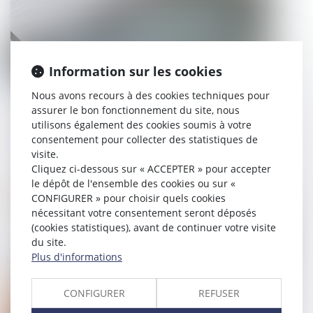
Information sur les cookies
Nous avons recours à des cookies techniques pour
Quid du point de départ de l’opposition
assurer le bon fonctionnement du site, nous
à une ordonnance portant injonction
utilisons également des cookies soumis à votre
consentement pour collecter des statistiques de
de payer non signifiée à personne ?
visite.
Cliquez ci-dessous sur « ACCEPTER » pour accepter
05/11/2024
le dépôt de l'ensemble des cookies ou sur «
CONFIGURER » pour choisir quels cookies
Commissaires de Justice
nécessitant votre consentement seront déposés
(cookies statistiques), avant de continuer votre visite
du site.
Plus d'informations
CONFIGURER
REFUSER