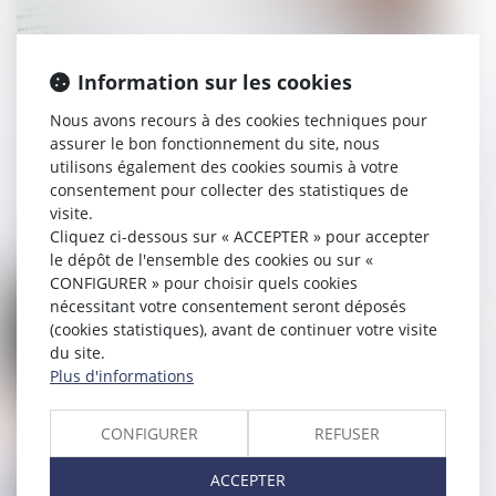
Information sur les cookies
Nous avons recours à des cookies techniques pour
Avenant sous-seing privé d’un titre
assurer le bon fonctionnement du site, nous
exécutoire et constatation d’une
utilisons également des cookies soumis à votre
créance liquide
consentement pour collecter des statistiques de
visite.
16/08/2024
Cliquez ci-dessous sur « ACCEPTER » pour accepter
le dépôt de l'ensemble des cookies ou sur «
CONFIGURER » pour choisir quels cookies
Commissaires de Justice
nécessitant votre consentement seront déposés
(cookies statistiques), avant de continuer votre visite
du site.
Plus d'informations
CONFIGURER
REFUSER
ACCEPTER