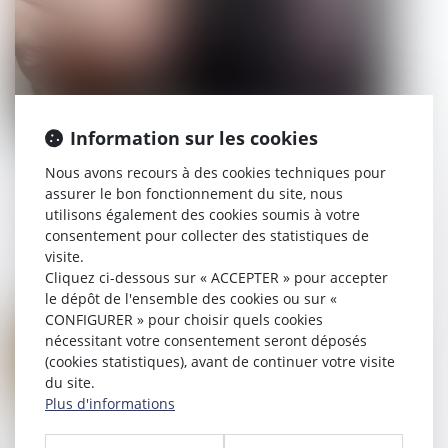
Information sur les cookies
Mise en place du registre numérique
Nous avons recours à des cookies techniques pour
assurer le bon fonctionnement du site, nous
des saisies des rémunérations :
utilisons également des cookies soumis à votre
modalités et formation des
consentement pour collecter des statistiques de
commissaires de justice répartiteurs
visite.
Cliquez ci-dessous sur « ACCEPTER » pour accepter
20/06/2025
le dépôt de l'ensemble des cookies ou sur «
CONFIGURER » pour choisir quels cookies
Commissaires de Justice
nécessitant votre consentement seront déposés
(cookies statistiques), avant de continuer votre visite
du site.
Plus d'informations