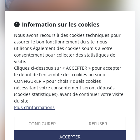
Information sur les cookies
Nous avons recours à des cookies techniques pour
Sûretés : publication du décret sur la
assurer le bon fonctionnement du site, nous
publicité du gage portant sur un
utilisons également des cookies soumis à votre
consentement pour collecter des statistiques de
véhicule terrestre à moteur
visite.
Cliquez ci-dessous sur « ACCEPTER » pour accepter
22/02/2023
le dépôt de l'ensemble des cookies ou sur «
CONFIGURER » pour choisir quels cookies
Commissaires de Justice
nécessitant votre consentement seront déposés
(cookies statistiques), avant de continuer votre visite
du site.
Plus d'informations
CONFIGURER
REFUSER
ACCEPTER